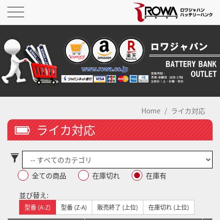
Home
ライカ対応
ライカ対応
全ての商品
在庫切れ
在庫有
並び替え:
型番 (A-Z)
型番 (Z-A)
販売終了 (上位)
在庫切れ (上位)