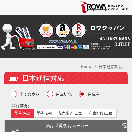
Home
日本通信対応
日本通信対応
全ての商品
在庫切れ
在庫有
並び替え:
型番 (A-Z)
型番 (Z-A)
販売終了 (上位)
在庫切れ (上位)
商品型番/対応メーカー
電池
写真