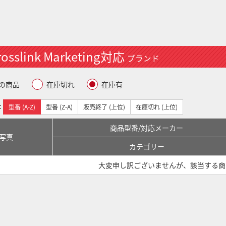
rosslink Marketing対応
ブランド
の商品
在庫切れ
在庫有
:
型番 (A-Z)
型番 (Z-A)
販売終了 (上位)
在庫切れ (上位)
商品型番/対応メーカー
写真
カテゴリー
大変申し訳ございませんが、該当する商