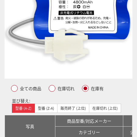
全ての商品
在庫切れ
在庫有
並び替え:
型番 (A-Z)
型番 (Z-A)
販売終了 (上位)
在庫切れ (上位)
商品型番/対応メーカー
写真
カテゴリー
公