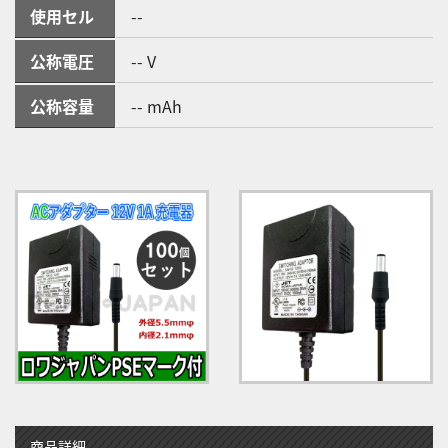
使用セル
--
公称電圧
-- V
公称容量
-- mAh
商品詳細