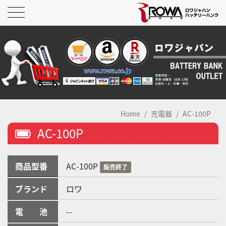
Home
充電器
AC-100P
AC-100P
商品型番
AC-100P
販売終了
ブランド
ロワ
電 池
--