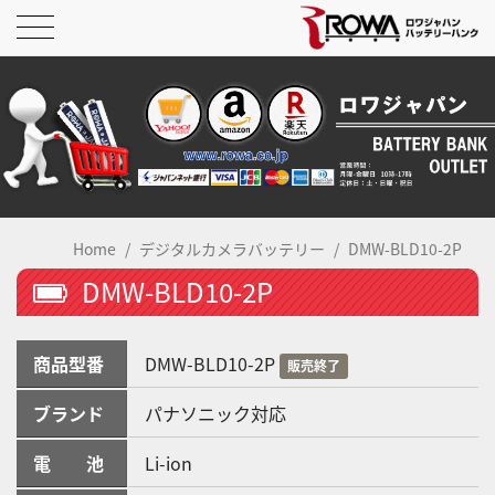
Home
デジタルカメラバッテリー
DMW-BLD10-2P
DMW-BLD10-2P
商品型番
DMW-BLD10-2P
販売終了
ブランド
パナソニック対応
電 池
Li-ion