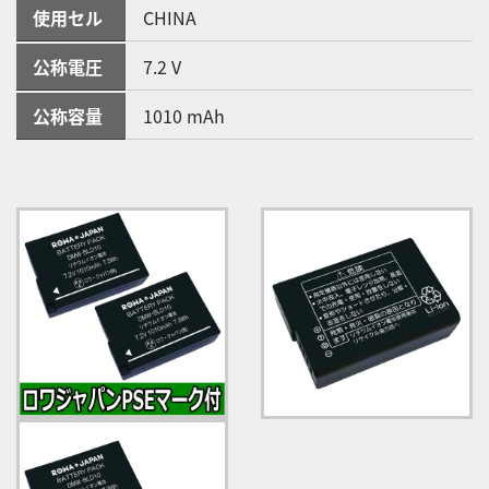
使用セル
CHINA
公称電圧
7.2 V
公称容量
1010 mAh