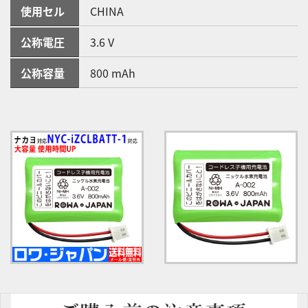
使用セル
CHINA
公称電圧
3.6 V
公称容量
800 mAh