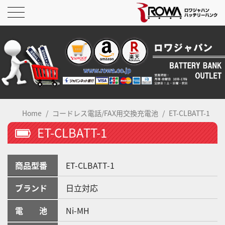
Home
コードレス電話/FAX用交換充電池
ET-CLBATT-1
ET-CLBATT-1
商品型番
ET-CLBATT-1
ブランド
日立対応
電 池
Ni-MH