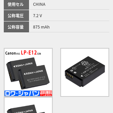
使用セル
CHINA
公称電圧
7.2 V
公称容量
875 mAh