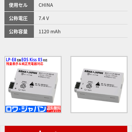
使用セル
CHINA
公称電圧
7.4 V
公称容量
1120 mAh