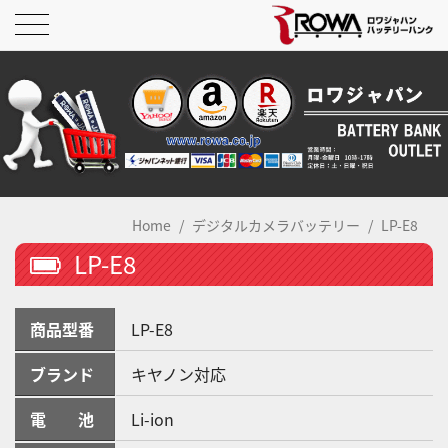
Home
デジタルカメラバッテリー
LP-E8
LP-E8
商品型番
LP-E8
ブランド
キヤノン対応
電 池
Li-ion