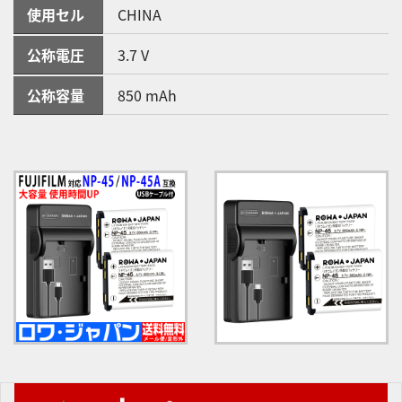
使用セル
CHINA
公称電圧
3.7 V
公称容量
850 mAh