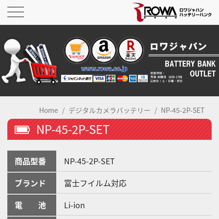
Home
デジタルカメラバッテリー
NP-45-2P-SET
NP-45-2P-SET
商品型番
NP-45-2P-SET
ブランド
富士フイルム対応
電 池
Li-ion