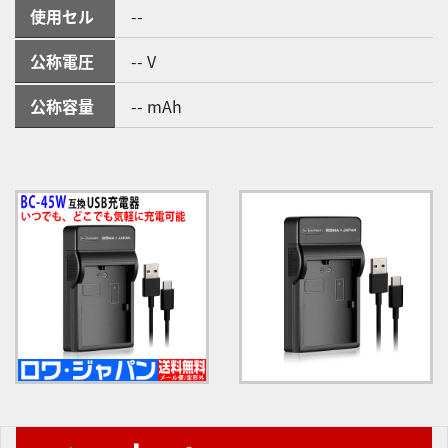
使用セル
--
公称電圧
-- V
公称容量
-- mAh