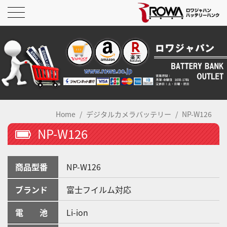
Home
デジタルカメラバッテリー
NP-W126
NP-W126
商品型番
NP-W126
ブランド
富士フイルム対応
電 池
Li-ion