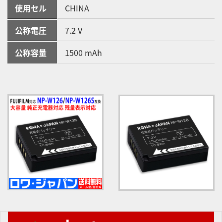
使用セル
CHINA
公称電圧
7.2 V
公称容量
1500 mAh