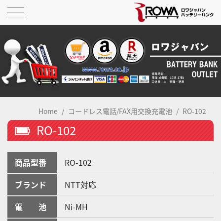
Home
コードレス電話/FAX用交換充電池
RO-102
RO-102
商品型番
RO-102
ブランド
NTT対応
電 池
Ni-MH