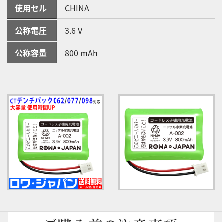
使用セル
CHINA
公称電圧
3.6 V
公称容量
800 mAh